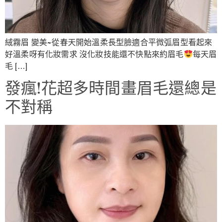
絨霧眉 變美~從春天開始溫柔長型臉適合平微弧眉型看起來
好溫柔呀有化妝需求 沒化妝技能還不快點來約眉毛
每天眉
毛 […]
發瘋!花超多時間畫眉毛還總是
不對稱