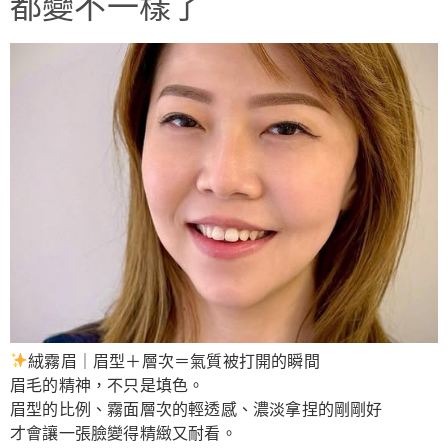
都變不一樣了
絨霧眉｜眉型＋層次＝氣質被打開的瞬間
眉毛的精神，不只是填色。
眉型的比例、霧面層次的輕透感、濃淡拿捏的剛剛好
才會讓一張臉變得精緻又耐看。