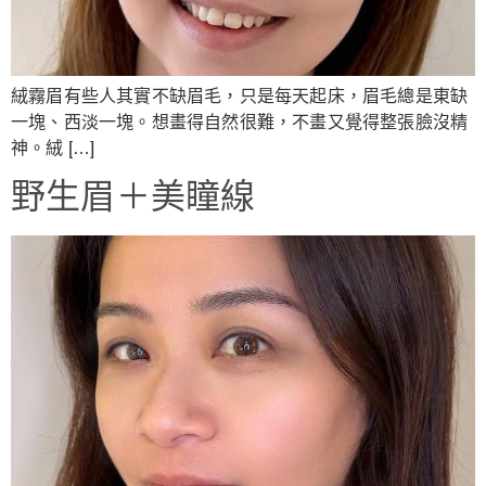
絨霧眉有些人其實不缺眉毛，只是每天起床，眉毛總是東缺
一塊、西淡一塊。想畫得自然很難，不畫又覺得整張臉沒精
神。絨 […]
野生眉＋美瞳線