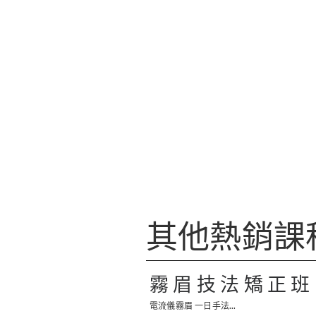
其他熱銷課
霧眉技法矯正班
電流儀霧眉 一日手法...