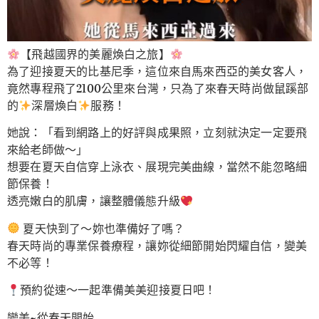
【飛越國界的美麗煥白之旅】
為了迎接夏天的比基尼季，這位來自馬來西亞的美女客人，
竟然專程飛了2100公里來台灣，只為了來春天時尚做鼠蹊部
的
深層煥白
服務！
她說：「看到網路上的好評與成果照，立刻就決定一定要飛
來給老師做～」
想要在夏天自信穿上泳衣、展現完美曲線，當然不能忽略細
節保養！
透亮嫩白的肌膚，讓整體儀態升級
夏天快到了～妳也準備好了嗎？
春天時尚的專業保養療程，讓妳從細節開始閃耀自信，變美
不必等！
預約從速～一起準備美美迎接夏日吧！
變美~從春天開始