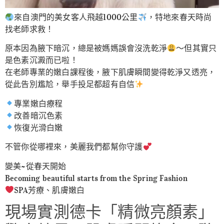
來自澳門的美女客人飛越1000公里
，特地來春天時尚
找老師求救！
原本因為腋下暗沉，總是被媽媽誤會沒洗乾淨
～但其實只
是色素沉澱而已啦！
在老師專業的嫩白課程後，腋下肌膚瞬間變得乾淨又透亮，
從此告別尷尬，舉手投足都超有自信
專業嫩白療程
改善暗沉色素
恢復光滑白嫩
不管你從哪裡來，美麗我們都幫你守護
變美~從春天開始
Becoming beautiful starts from the Spring Fashion
SPA芳療、肌膚嫩白
現場實測德卡「精微亮顏素」