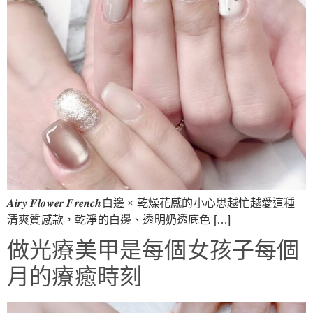
𝑨𝒊𝒓𝒚 𝑭𝒍𝒐𝒘𝒆𝒓 𝑭𝒓𝒆𝒏𝒄𝒉白邊 × 乾燥花感的小心思越忙越愛這種
清爽質感款，乾淨的白邊、透明奶透底色 […]
做光療美甲是每個女孩子每個
月的療癒時刻