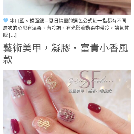
冰川藍 × 鏡面銀＝夏日精靈的選色公式每一指都有不同
層次的心思有溫柔、有冷調、有光影流動柔中帶冷，讓氣質
瞬 […]
藝術美甲，凝膠‧富貴小香風
款