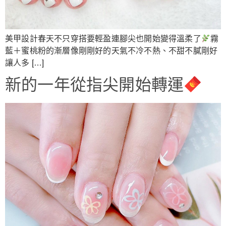
美甲設計春天不只穿搭要輕盈連腳尖也開始變得溫柔了
霧
藍＋蜜桃粉的漸層像剛剛好的天氣不冷不熱、不甜不膩剛好
讓人多 […]
新的一年從指尖開始轉運