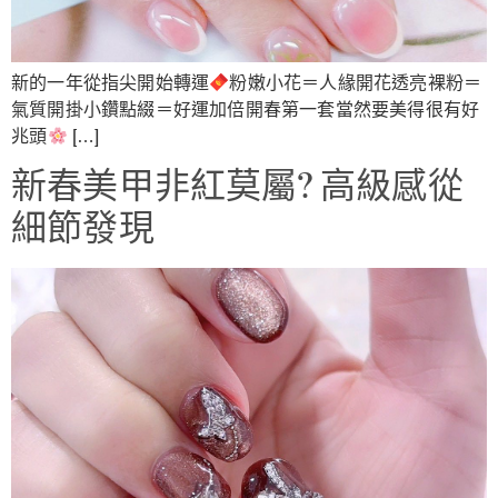
新的一年從指尖開始轉運
粉嫩小花＝人緣開花透亮裸粉＝
氣質開掛小鑽點綴＝好運加倍開春第一套當然要美得很有好
兆頭
[…]
新春美甲非紅莫屬? 高級感從
細節發現