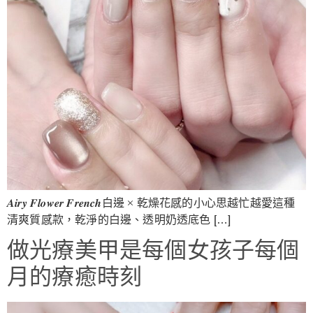
𝑨𝒊𝒓𝒚 𝑭𝒍𝒐𝒘𝒆𝒓 𝑭𝒓𝒆𝒏𝒄𝒉白邊 × 乾燥花感的小心思越忙越愛這種
清爽質感款，乾淨的白邊、透明奶透底色 […]
做光療美甲是每個女孩子每個
月的療癒時刻