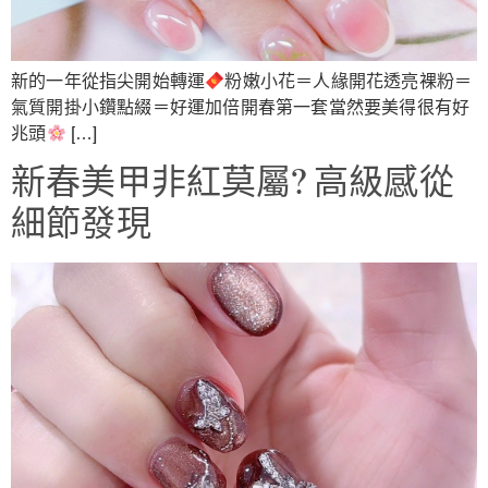
新的一年從指尖開始轉運
粉嫩小花＝人緣開花透亮裸粉＝
氣質開掛小鑽點綴＝好運加倍開春第一套當然要美得很有好
兆頭
[…]
新春美甲非紅莫屬? 高級感從
細節發現