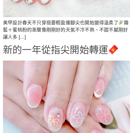
美甲設計春天不只穿搭要輕盈連腳尖也開始變得溫柔了
霧
藍＋蜜桃粉的漸層像剛剛好的天氣不冷不熱、不甜不膩剛好
讓人多 […]
新的一年從指尖開始轉運