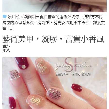
冰川藍 × 鏡面銀＝夏日精靈的選色公式每一指都有不同
層次的心思有溫柔、有冷調、有光影流動柔中帶冷，讓氣質
瞬 […]
藝術美甲，凝膠‧富貴小香風
款