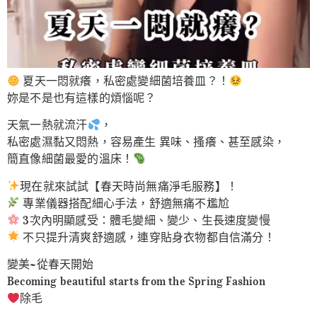
夏天一悶就癢，私密處變細菌培養皿？！
妳是不是也有這樣的煩惱呢？
天氣一熱就流汗
，
私密處濕黏又悶熱，容易產生 異味、搔癢、甚至感染，
簡直像細菌最愛的溫床！
現在就來試試【春天時尚無痛淨毛服務】！
專業儀器搭配細心手法，舒適無痛不尷尬
3次內明顯感受：體毛變細、變少、生長速度變慢
不只提升清爽舒適感，連穿貼身衣物都自信滿分！
變美~從春天開始
Becoming beautiful starts from the Spring Fashion
除毛