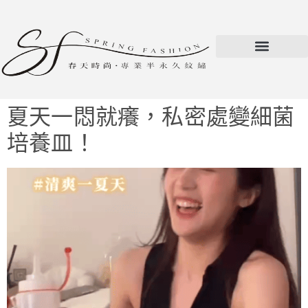
夏天一悶就癢，私密處變細菌
培養皿！