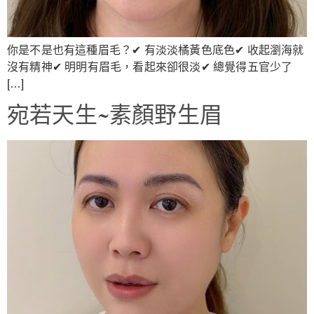
你是不是也有這種眉毛？✔ 有淡淡橘黃色底色✔ 收起瀏海就
沒有精神✔ 明明有眉毛，看起來卻很淡✔ 總覺得五官少了
[…]
宛若天生~素顏野生眉