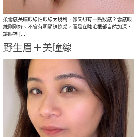
柔霧感美瞳眼線怕眼線太銳利，卻又想有一點妝感？霧感眼
線剛剛好。不會有明顯線條感，而是在睫毛根部自然加深，
讓眼神 […]
野生眉＋美瞳線