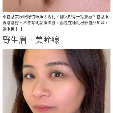
柔霧感美瞳眼線怕眼線太銳利，卻又想有一點妝感？霧感眼
線剛剛好。不會有明顯線條感，而是在睫毛根部自然加深，
讓眼神 […]
野生眉＋美瞳線