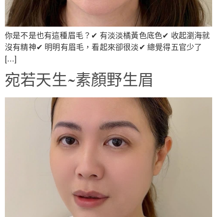
你是不是也有這種眉毛？✔ 有淡淡橘黃色底色✔ 收起瀏海就
沒有精神✔ 明明有眉毛，看起來卻很淡✔ 總覺得五官少了
[…]
宛若天生~素顏野生眉