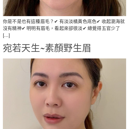
你是不是也有這種眉毛？✔ 有淡淡橘黃色底色✔ 收起瀏海就
沒有精神✔ 明明有眉毛，看起來卻很淡✔ 總覺得五官少了
[…]
宛若天生~素顏野生眉