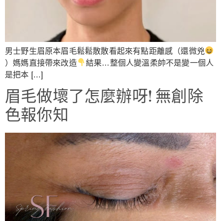
男士野生眉原本眉毛鬆鬆散散看起來有點距離感（還微兇
）媽媽直接帶來改造
結果…整個人變溫柔帥不是變一個人
是把本 […]
眉毛做壞了怎麼辦呀! 無創除
色報你知