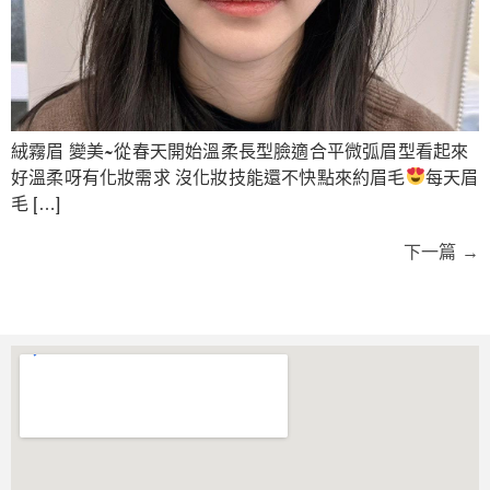
絨霧眉 變美~從春天開始溫柔長型臉適合平微弧眉型看起來
好溫柔呀有化妝需求 沒化妝技能還不快點來約眉毛
每天眉
毛 […]
下一篇
→