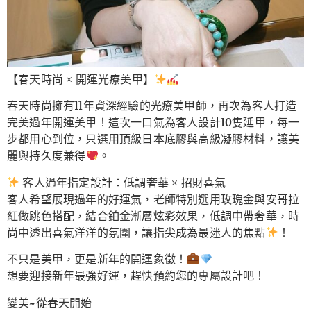
【春天時尚 × 開運光療美甲】
春天時尚擁有11年資深經驗的光療美甲師，再次為客人打造
完美過年開運美甲！這次一口氣為客人設計10隻延甲，每一
步都用心到位，只選用頂級日本底膠與高級凝膠材料，讓美
麗與持久度兼得
。
客人過年指定設計：低調奢華 × 招財喜氣
客人希望展現過年的好運氣，老師特別選用玫瑰金與安哥拉
紅做跳色搭配，結合鉑金漸層炫彩效果，低調中帶奢華，時
尚中透出喜氣洋洋的氛圍，讓指尖成為最迷人的焦點
！
不只是美甲，更是新年的開運象徵！
想要迎接新年最強好運，趕快預約您的專屬設計吧！
變美~從春天開始