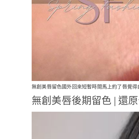
無創美唇留色國外回來短暫時間馬上約了唇覺得自
無創美唇後期留色 | 還