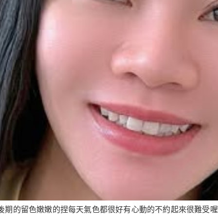
期的留色嫩嫩的捏每天氣色都很好有心動的不約起來很難受喔預約