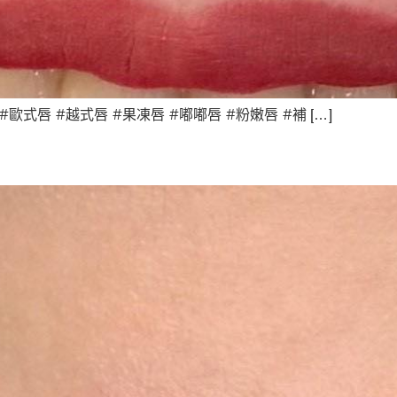
#歐式唇 #越式唇 #果凍唇 #嘟嘟唇 #粉嫩唇 #補 […]