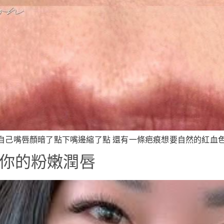
己嘴唇顏暗了點下嘴邊縮了點 還有一條疤痕想要自然的紅血色最
原你的粉嫩潤唇