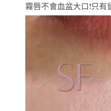
霧唇不會血盆大口!只有