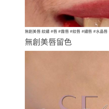
無創美唇 紋繡 #唇 #霧唇 #紋唇 #繡唇 #水晶唇 
無創美唇留色