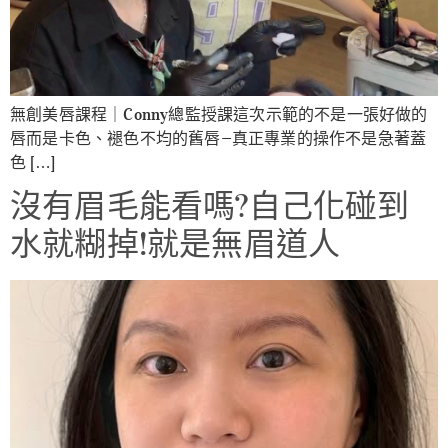
無創美唇課程｜Conny總監授課這次示範的不是一張好做的
唇而是卡色、褪色不均的舊唇—真正專業的操作不是急著蓋
色 […]
沒有眉毛能看嗎?自己化碰到
水就糊掉!就是無眉道人