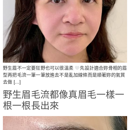
野生眉不一定要狂野也可以很溫柔
先設計適合妳骨相的眉
型再把毛流一筆一筆放進去不是亂加線條而是順著妳的氣質
去做 […]
野生眉毛流都像真眉毛一樣一
根一根長出來