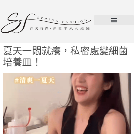
夏天一悶就癢，私密處變細菌
培養皿！