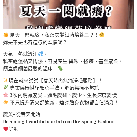
夏天一悶就癢，私密處變細菌培養皿？！
妳是不是也有這樣的煩惱呢？
天氣一熱就流汗
，
私密處濕黏又悶熱，容易產生 異味、搔癢、甚至感染，
簡直像細菌最愛的溫床！
現在就來試試【春天時尚無痛淨毛服務】！
專業儀器搭配細心手法，舒適無痛不尷尬
3次內明顯感受：體毛變細、變少、生長速度變慢
不只提升清爽舒適感，連穿貼身衣物都自信滿分！
變美~從春天開始
Becoming beautiful starts from the Spring Fashion
除毛