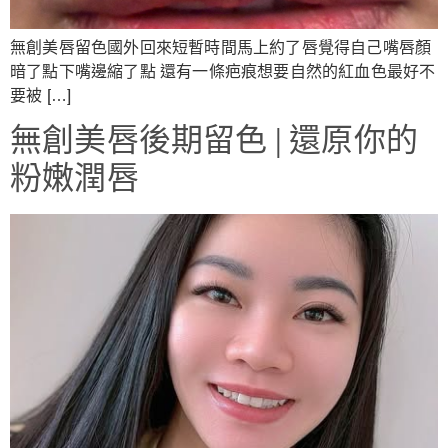
無創美唇留色國外回來短暫時間馬上約了唇覺得自己嘴唇顏
暗了點下嘴邊縮了點 還有一條疤痕想要自然的紅血色最好不
要被 […]
無創美唇後期留色 | 還原你的
粉嫩潤唇