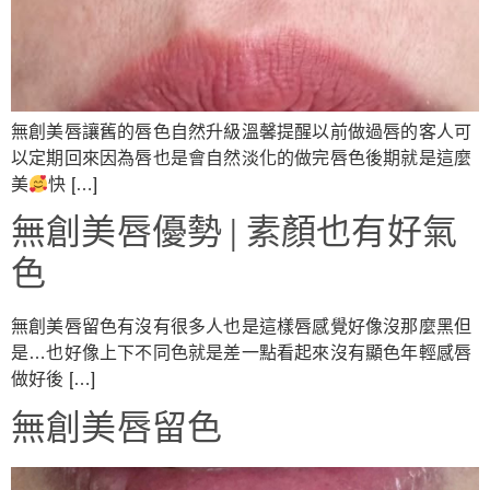
無創美唇讓舊的唇色自然升級溫馨提醒以前做過唇的客人可
以定期回來因為唇也是會自然淡化的做完唇色後期就是這麼
美
快 […]
無創美唇優勢 | 素顏也有好氣
色
無創美唇留色有沒有很多人也是這樣唇感覺好像沒那麼黑但
是…也好像上下不同色就是差一點看起來沒有顯色年輕感唇
做好後 […]
無創美唇留色