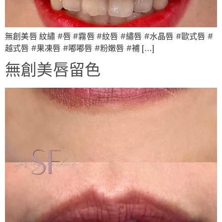
無創美唇 紋繡 #唇 #霧唇 #紋唇 #繡唇 #水晶唇 #歐式唇 #
越式唇 #果凍唇 #嘟嘟唇 #粉嫩唇 #補 […]
無創美唇留色