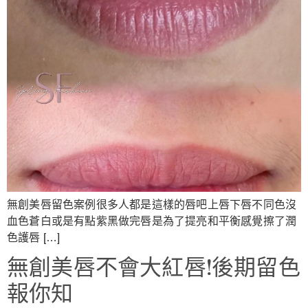
無創美唇留色案例很多人都是這樣的唇吧上唇下唇不同色沒
血色蒼白或是有點紫黑做完唇是為了提亮和平衡感覺擦了潤
色護唇 […]
無創美唇不會大紅唇!後期留色
報你知