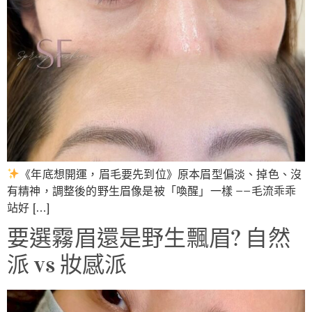
《年底想開運，眉毛要先到位》原本眉型偏淡、掉色、沒
有精神，調整後的野生眉像是被「喚醒」一樣 ——毛流乖乖
站好 […]
要選霧眉還是野生飄眉? 自然
派 vs 妝感派