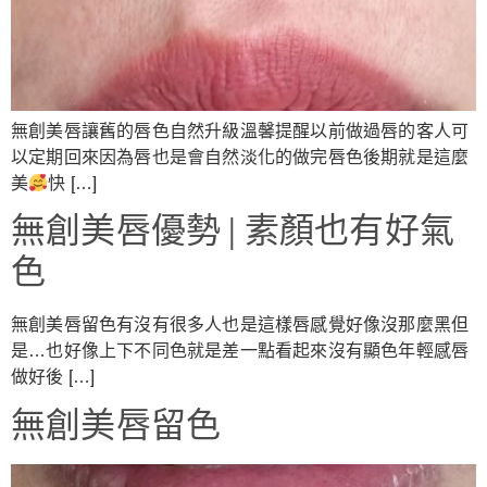
無創美唇讓舊的唇色自然升級溫馨提醒以前做過唇的客人可
以定期回來因為唇也是會自然淡化的做完唇色後期就是這麼
美
快 […]
無創美唇優勢 | 素顏也有好氣
色
無創美唇留色有沒有很多人也是這樣唇感覺好像沒那麼黑但
是…也好像上下不同色就是差一點看起來沒有顯色年輕感唇
做好後 […]
無創美唇留色