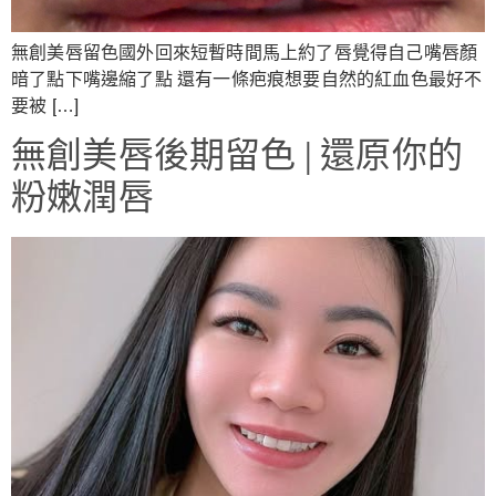
無創美唇留色國外回來短暫時間馬上約了唇覺得自己嘴唇顏
暗了點下嘴邊縮了點 還有一條疤痕想要自然的紅血色最好不
要被 […]
無創美唇後期留色 | 還原你的
粉嫩潤唇