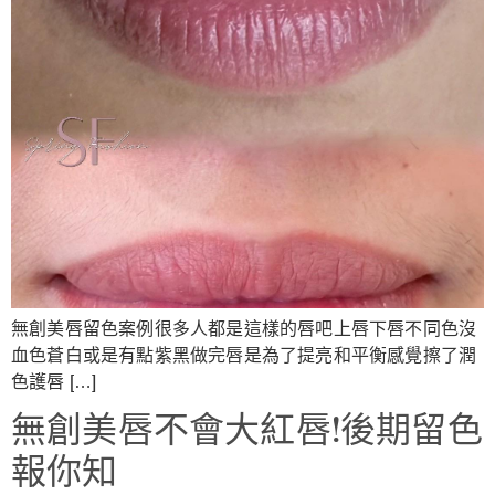
無創美唇留色案例很多人都是這樣的唇吧上唇下唇不同色沒
血色蒼白或是有點紫黑做完唇是為了提亮和平衡感覺擦了潤
色護唇 […]
無創美唇不會大紅唇!後期留色
報你知