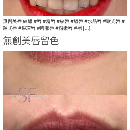
無創美唇 紋繡 #唇 #霧唇 #紋唇 #繡唇 #水晶唇 #歐式唇 #
越式唇 #果凍唇 #嘟嘟唇 #粉嫩唇 #補 […]
無創美唇留色