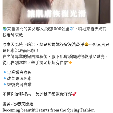
來自澳門的美女客人飛越1000公里
，特地來春天時尚
找老師求救！
原本因為腋下暗沉，總是被媽媽誤會沒洗乾淨
～但其實只
是色素沉澱而已啦！
在老師專業的嫩白課程後，腋下肌膚瞬間變得乾淨又透亮，
從此告別尷尬，舉手投足都超有自信
專業嫩白療程
改善暗沉色素
恢復光滑白嫩
不管你從哪裡來，美麗我們都幫你守護
變美~從春天開始
Becoming beautiful starts from the Spring Fashion