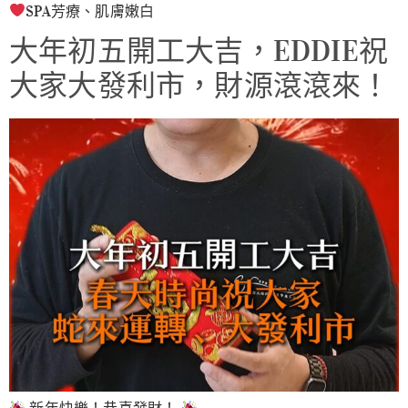
SPA芳療、肌膚嫩白
大年初五開工大吉，EDDIE祝
大家大發利市，財源滾滾來！
新年快樂！恭喜發財！