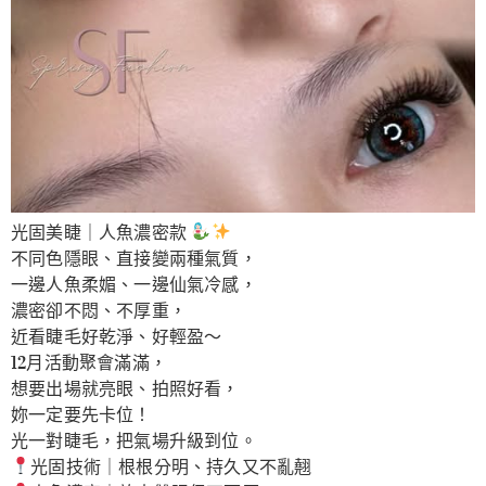
光固美睫｜人魚濃密款
不同色隱眼、直接變兩種氣質，
一邊人魚柔媚、一邊仙氣冷感，
濃密卻不悶、不厚重，
近看睫毛好乾淨、好輕盈～
12月活動聚會滿滿，
想要出場就亮眼、拍照好看，
妳一定要先卡位！
光一對睫毛，把氣場升級到位。
光固技術｜根根分明、持久又不亂翹