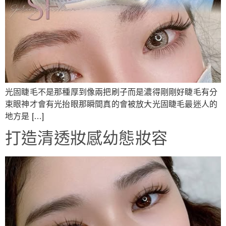
光固睫毛不是那種厚到像兩把刷子而是濃得剛剛好睫毛有分
束眼神才會有光抬眼那瞬間真的會被放大光固睫毛最迷人的
地方是 […]
打造清透妝感幼態妝容