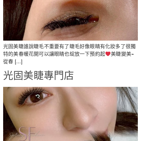
光固美睫誰說睫毛不重要有了睫毛好像眼睛有化妝多了很獨
特的美春暖花開可以讓眼睛也綻放一下預約起
美睫變美~
從春 […]
光固美睫專門店