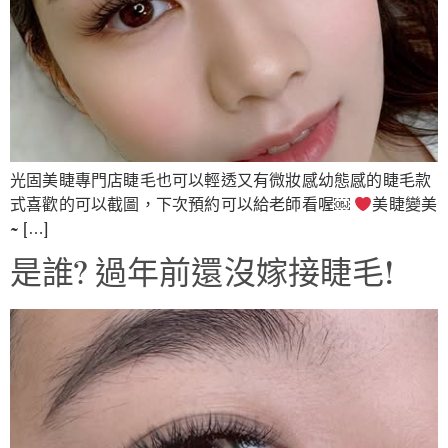
光固美睫專門店睫毛也可以輕透又有微妝感幼態感的睫毛款
式喜歡的可以截圖，下次預約可以給老師看喔￼
美睫變美
~ […]
是誰? 過年前還沒嫁接睫毛!