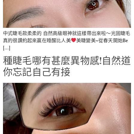
中式睫毛款柔柔的 自然高級眼神就這樣帶出來啦～光固睫毛
真的很讚約起來贏在睡醒比人美
美睫變美~從春天開始Be
[…]
種睫毛哪有甚麼異物感!自然道
你忘記自己有接