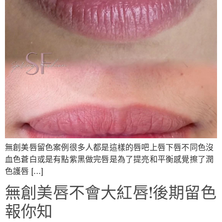
無創美唇留色案例很多人都是這樣的唇吧上唇下唇不同色沒
血色蒼白或是有點紫黑做完唇是為了提亮和平衡感覺擦了潤
色護唇 […]
無創美唇不會大紅唇!後期留色
報你知