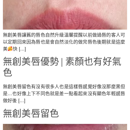
無創美唇讓舊的唇色自然升級溫馨提醒以前做過唇的客人可
以定期回來因為唇也是會自然淡化的做完唇色後期就是這麼
美
快 […]
無創美唇優勢 | 素顏也有好氣
色
無創美唇留色有沒有很多人也是這樣唇感覺好像沒那麼黑但
是…也好像上下不同色就是差一點看起來沒有顯色年輕感唇
做好後 […]
無創美唇留色