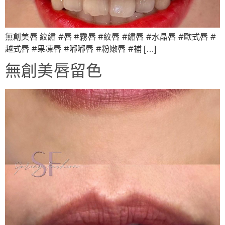
無創美唇 紋繡 #唇 #霧唇 #紋唇 #繡唇 #水晶唇 #歐式唇 #
越式唇 #果凍唇 #嘟嘟唇 #粉嫩唇 #補 […]
無創美唇留色