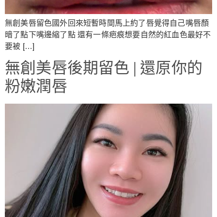
無創美唇留色國外回來短暫時間馬上約了唇覺得自己嘴唇顏
暗了點下嘴邊縮了點 還有一條疤痕想要自然的紅血色最好不
要被 […]
無創美唇後期留色 | 還原你的
粉嫩潤唇