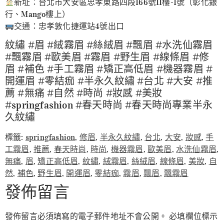
新址：台北市大安區忠孝東路四段166號11樓-1號（彰化銀
行、Mango樓上）
交通：忠孝敦化捷運站4號出口
紋繡 #眉 #絨霧眉 #絲絨眉 #飄眉 #水洗仙霧眉
#飄霧眉 #歐美眉 #霧眉 #野生眉 #線條眉 #修
眉 #補色 #手工霧眉 #矯正高低眉 #機器霧眉 #
開運眉 #零結痂 #半永久紋繡 #台北 #大安 #推
薦 #無痛 #自然 #時尚 #妝感 #美妝
#springfashion #春天時尚 #春天時尚專業半永
久紋繡
標籤:
springfashion
,
修眉
,
半永久紋繡
,
台北
,
大安
,
妝感
,
手
工霧眉
,
推薦
,
春天時尚
,
時尚
,
機器霧眉
,
歐美眉
,
水洗仙霧眉
,
無痛
,
眉
,
矯正高低眉
,
紋繡
,
絨霧眉
,
絲絨眉
,
線條眉
,
美妝
,
自
然
,
補色
,
野生眉
,
開運眉
,
零結痂
,
霧眉
,
飄眉
,
飄霧眉
發佈留言
發佈留言必須填寫的電子郵件地址不會公開。
必填欄位標示