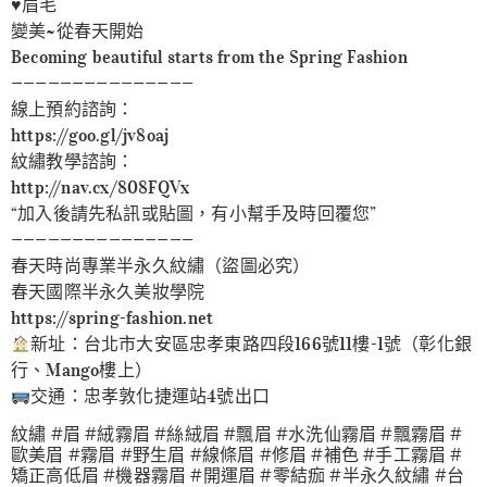
♥️眉毛
變美~從春天開始
Becoming beautiful starts from the Spring Fashion
———————————————
線上預約諮詢：
https://goo.gl/jv8oaj
紋繡教學諮詢：
http://nav.cx/808FQVx
“加入後請先私訊或貼圖，有小幫手及時回覆您”
———————————————
春天時尚專業半永久紋繡（盜圖必究）
春天國際半永久美妝學院
https://spring-fashion.net
新址：台北市大安區忠孝東路四段166號11樓-1號（彰化銀
行、Mango樓上）
交通：忠孝敦化捷運站4號出口
紋繡 #眉 #絨霧眉 #絲絨眉 #飄眉 #水洗仙霧眉 #飄霧眉 #
歐美眉 #霧眉 #野生眉 #線條眉 #修眉 #補色 #手工霧眉 #
矯正高低眉 #機器霧眉 #開運眉 #零結痂 #半永久紋繡 #台