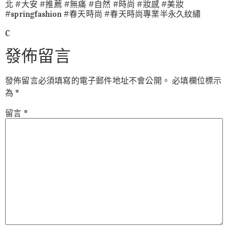
北 #大安 #推薦 #無痛 #自然 #時尚 #妝感 #美妝
#springfashion #春天時尚 #春天時尚專業半永久紋繡
C
發佈留言
發佈留言必須填寫的電子郵件地址不會公開。
必填欄位標示
為
*
留言
*