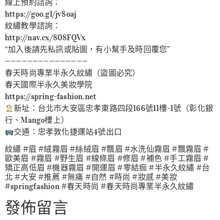
線上預約諮詢：
https://goo.gl/jv8oaj
紋繡教學諮詢：
http://nav.cx/808FQVx
“加入後請先私訊或貼圖，有小幫手及時回覆您”
———————————————
春天時尚專業半永久紋繡（盜圖必究）
春天國際半永久美妝學院
https://spring-fashion.net
新址：台北市大安區忠孝東路四段166號11樓-1號（彰化銀
行、Mango樓上）
交通：忠孝敦化捷運站4號出口
紋繡 #眉 #絨霧眉 #絲絨眉 #飄眉 #水洗仙霧眉 #飄霧眉 #
歐美眉 #霧眉 #野生眉 #線條眉 #修眉 #補色 #手工霧眉 #
矯正高低眉 #機器霧眉 #開運眉 #零結痂 #半永久紋繡 #台
北 #大安 #推薦 #無痛 #自然 #時尚 #妝感 #美妝
#springfashion #春天時尚 #春天時尚專業半永久紋繡
發佈留言