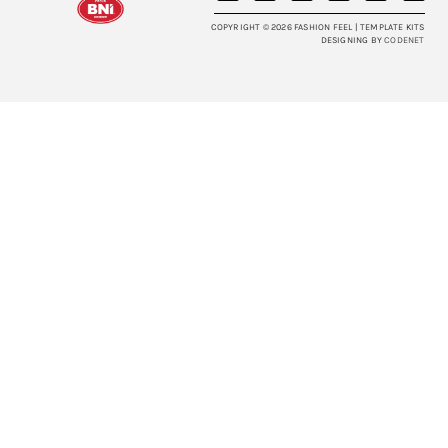
COPYRIGHT © 2026 FASHION FEEL | TEMPLATE KITS
DESIGNING BY
CODENET​