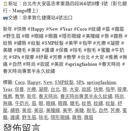
新址：台北市大安區忠孝東路四段166號11樓-1號（彰化銀
行、Mango樓上）
交通：忠孝敦化捷運站4號出口
新年 #快樂 #Happy #New #Year #Coco #紋繡 #眉 #霧眉
#野生眉 #眼 #眼線 #眼霧 #隱形眼線 #美曈線 #唇 #霧唇 #
紋唇 #繡唇 #紋髮 #SMP紋髮 #美甲 #指甲 #光療 #凝膠 #
美睫 #睫毛 #美容 #護膚 #保養 #除毛 #脫毛 #蜜臘 #牛奶
光 #SPA #按摩 #紓壓 #芳療 #教學 #台北 #大安 #推薦 #無
痛 #自然 #時尚 #妝感 #美妝 #springfashion #春天時尚 #
春天時尚專業半永久紋繡
標籤:
Coco
,
Happy
,
New
,
SMP紋髮
,
SPA
,
springfashion
,
Year
,
保養
,
光療
,
凝膠
,
台北
,
唇
,
大安
,
妝感
,
快樂
,
指甲
,
按摩
,
推薦
,
教學
,
新年
,
春天時尚
,
春天時尚專業半永久紋繡
,
時尚
,
無痛
,
牛奶光
,
眉
,
眼
,
眼線
,
眼霧
,
睫毛
,
紋唇
,
紋繡
,
紋髮
,
紓
壓
,
繡唇
,
美妝
,
美容
,
美曈線
,
美甲
,
美睫
,
脫毛
,
自然
,
芳療
,
蜜
臘
,
護膚
,
野生眉
,
除毛
,
隱形眼線
,
霧唇
,
霧眉
發佈留言