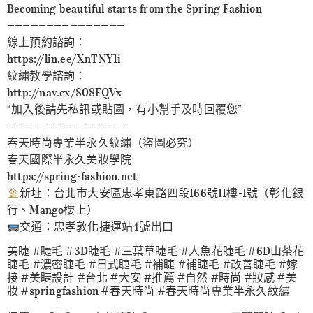
Becoming beautiful starts from the Spring Fashion
———————————————
線上預約諮詢：
https://lin.ee/XnTNY1i
紋繡教學諮詢：
http://nav.cx/808FQVx
“加入後請先私訊或貼圖，有小幫手及時回覆您”
———————————————
春天時尚專業半永久紋繡（盜圖必究）
春天國際半永久美妝學院
https://spring-fashion.net
新址：台北市大安區忠孝東路四段166號11樓-1號（彰化銀
行、Mango樓上）
交通：忠孝敦化捷運站4號出口
美睫 #睫毛 #3D睫毛 #三葉草睫毛 #人魚花睫毛 #6D山茶花
睫毛 #濃密睫毛 #日式睫毛 #補睫 #補睫毛 #改善睫毛 #嫁
接 #美睫設計 #台北 #大安 #推薦 #自然 #時尚 #妝感 #美
妝 #springfashion #春天時尚 #春天時尚專業半永久紋繡