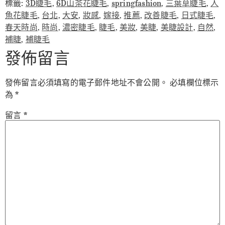
標籤:
3D睫毛
,
6D山茶花睫毛
,
springfashion
,
三葉草睫毛
,
人
魚花睫毛
,
台北
,
大安
,
妝感
,
嫁接
,
推薦
,
改善睫毛
,
日式睫毛
,
春天時尚
,
時尚
,
濃密睫毛
,
睫毛
,
美妝
,
美睫
,
美睫設計
,
自然
,
補睫
,
補睫毛
發佈留言
發佈留言必須填寫的電子郵件地址不會公開。
必填欄位標示
為
*
留言
*