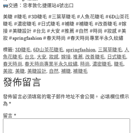
交通：忠孝敦化捷運站4號出口
美睫 #睫毛 #3D睫毛 #三葉草睫毛 #人魚花睫毛 #6D山茶花
睫毛 #濃密睫毛 #日式睫毛 #補睫 #補睫毛 #改善睫毛 #嫁
接 #美睫設計 #台北 #大安 #推薦 #自然 #時尚 #妝感 #美
妝 #springfashion #春天時尚 #春天時尚專業半永久紋繡
標籤:
3D睫毛
,
6D山茶花睫毛
,
springfashion
,
三葉草睫毛
,
人
魚花睫毛
,
台北
,
大安
,
妝感
,
嫁接
,
推薦
,
改善睫毛
,
日式睫毛
,
春天時尚
,
春天時尚專業半永久紋繡
,
時尚
,
濃密睫毛
,
睫毛
,
美妝
,
美睫
,
美睫設計
,
自然
,
補睫
,
補睫毛
發佈留言
發佈留言必須填寫的電子郵件地址不會公開。
必填欄位標示
為
*
留言
*