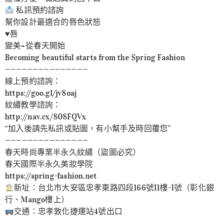
私訊預約諮詢
幫你設計最適合的唇色狀態
♥️唇
變美~從春天開始
Becoming beautiful starts from the Spring Fashion
———————————————
線上預約諮詢：
https://goo.gl/jv8oaj
紋繡教學諮詢：
http://nav.cx/808FQVx
“加入後請先私訊或貼圖，有小幫手及時回覆您”
———————————————
春天時尚專業半永久紋繡（盜圖必究）
春天國際半永久美妝學院
https://spring-fashion.net
新址：台北市大安區忠孝東路四段166號11樓-1號（彰化銀
行、Mango樓上）
交通：忠孝敦化捷運站4號出口