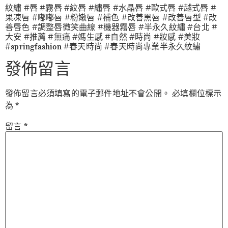
紋繡 #唇 #霧唇 #紋唇 #繡唇 #水晶唇 #歐式唇 #越式唇 #
果凍唇 #嘟嘟唇 #粉嫩唇 #補色 #改善黑唇 #改善唇型 #改
善唇色 #調整唇微笑曲線 #機器霧唇 #半永久紋繡 #台北 #
大安 #推薦 #無痛 #媽生感 #自然 #時尚 #妝感 #美妝
#springfashion #春天時尚 #春天時尚專業半永久紋繡
發佈留言
發佈留言必須填寫的電子郵件地址不會公開。
必填欄位標示
為
*
留言
*