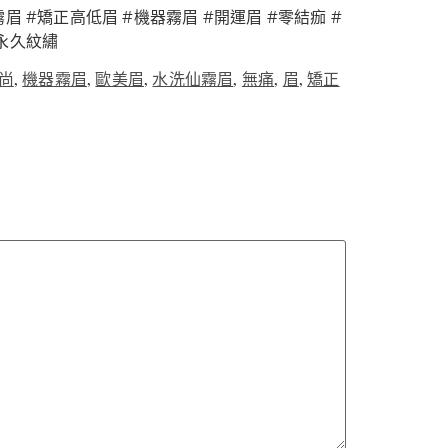
霧眉 #矯正高低眉 #機器霧眉 #開運眉 #零結痂 #
半永久紋繡
尚
,
機器霧眉
,
歐美眉
,
水洗仙霧眉
,
無痛
,
眉
,
矯正