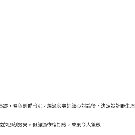
痕跡，唇色則偏暗沉。經過與老師細心討論後，決定設計野生眉
成的即刻效果。但經過恢復期後，成果令人驚艷：