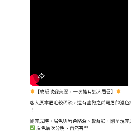
【紋繡改變美麗，一次擁有迷人眉唇】
客人原本眉毛較稀疏，還有些微之前霧眉的淺色
！
剛完成時，眉色與唇色略深、較鮮豔，剛呈現完
眉色層次分明、自然有型