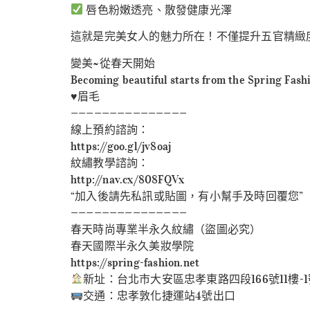
唇色粉嫩透亮、散發健康光澤
這就是完美女人的魅力所在！不僅提升五官精緻
變美~從春天開始
Becoming beautiful starts from the Spring Fash
♥️眉毛
———————————————
線上預約諮詢：
https://goo.gl/jv8oaj
紋繡教學諮詢：
http://nav.cx/808FQVx
“加入後請先私訊或貼圖，有小幫手及時回覆您”
———————————————
春天時尚專業半永久紋繡（盜圖必究）
春天國際半永久美妝學院
https://spring-fashion.net
新址：台北市大安區忠孝東路四段166號11樓-
交通：忠孝敦化捷運站4號出口