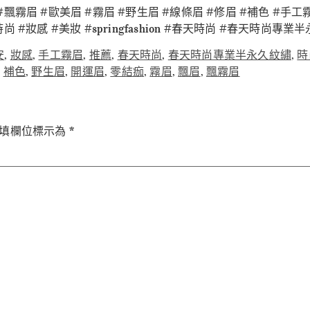
#飄霧眉 #歐美眉 #霧眉 #野生眉 #線條眉 #修眉 #補色 #手工
尚 #妝感 #美妝 #springfashion #春天時尚 #春天時尚專業
安
,
妝感
,
手工霧眉
,
推薦
,
春天時尚
,
春天時尚專業半永久紋繡
,
時
,
補色
,
野生眉
,
開運眉
,
零結痂
,
霧眉
,
飄眉
,
飄霧眉
填欄位標示為
*