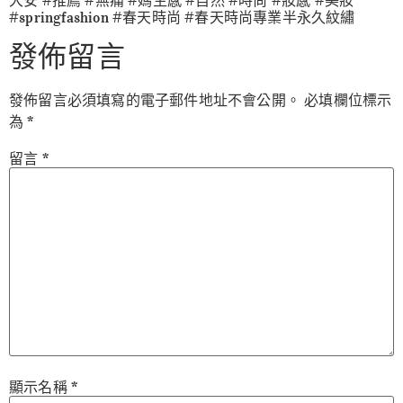
大安 #推薦 #無痛 #媽生感 #自然 #時尚 #妝感 #美妝
#springfashion #春天時尚 #春天時尚專業半永久紋繡
發佈留言
發佈留言必須填寫的電子郵件地址不會公開。
必填欄位標示
為
*
留言
*
顯示名稱
*