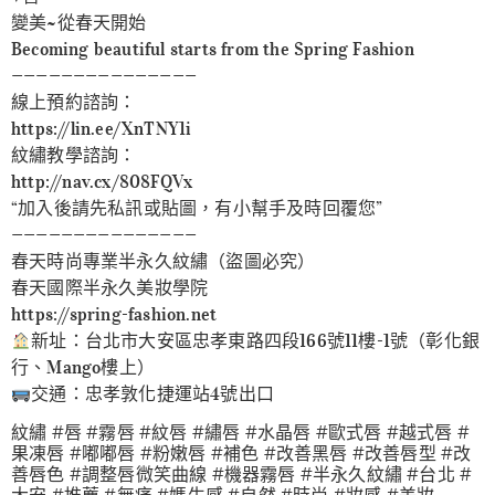
變美~從春天開始
Becoming beautiful starts from the Spring Fashion
———————————————
線上預約諮詢：
https://lin.ee/XnTNY1i
紋繡教學諮詢：
http://nav.cx/808FQVx
“加入後請先私訊或貼圖，有小幫手及時回覆您”
———————————————
春天時尚專業半永久紋繡（盜圖必究）
春天國際半永久美妝學院
https://spring-fashion.net
新址：台北市大安區忠孝東路四段166號11樓-1號（彰化銀
行、Mango樓上）
交通：忠孝敦化捷運站4號出口
紋繡 #唇 #霧唇 #紋唇 #繡唇 #水晶唇 #歐式唇 #越式唇 #
果凍唇 #嘟嘟唇 #粉嫩唇 #補色 #改善黑唇 #改善唇型 #改
善唇色 #調整唇微笑曲線 #機器霧唇 #半永久紋繡 #台北 #