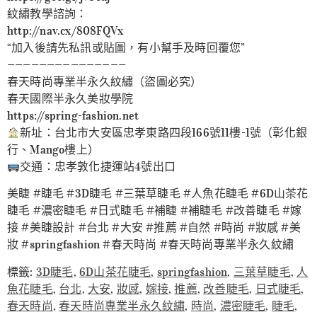
紋繡教學諮詢：
http://nav.cx/808FQVx
“加入後請先私訊或貼圖，有小幫手及時回覆您”
———————————————
春天時尚專業半永久紋繡（盜圖必究）
春天國際半永久美妝學院
https://spring-fashion.net
新址：台北市大安區忠孝東路四段166號11樓-1號（彰化銀
行、Mango樓上）
交通：忠孝敦化捷運站4號出口
美睫 #睫毛 #3D睫毛 #三葉草睫毛 #人魚花睫毛 #6D山茶花
睫毛 #濃密睫毛 #日式睫毛 #補睫 #補睫毛 #改善睫毛 #嫁
接 #美睫設計 #台北 #大安 #推薦 #自然 #時尚 #妝感 #美
妝 #springfashion #春天時尚 #春天時尚專業半永久紋繡
標籤:
3D睫毛
,
6D山茶花睫毛
,
springfashion
,
三葉草睫毛
,
人
魚花睫毛
,
台北
,
大安
,
妝感
,
嫁接
,
推薦
,
改善睫毛
,
日式睫毛
,
春天時尚
,
春天時尚專業半永久紋繡
,
時尚
,
濃密睫毛
,
睫毛
,