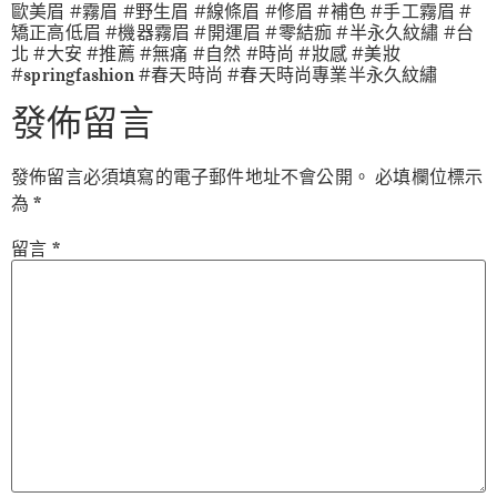
歐美眉 #霧眉 #野生眉 #線條眉 #修眉 #補色 #手工霧眉 #
矯正高低眉 #機器霧眉 #開運眉 #零結痂 #半永久紋繡 #台
北 #大安 #推薦 #無痛 #自然 #時尚 #妝感 #美妝
#springfashion #春天時尚 #春天時尚專業半永久紋繡
發佈留言
發佈留言必須填寫的電子郵件地址不會公開。
必填欄位標示
為
*
留言
*