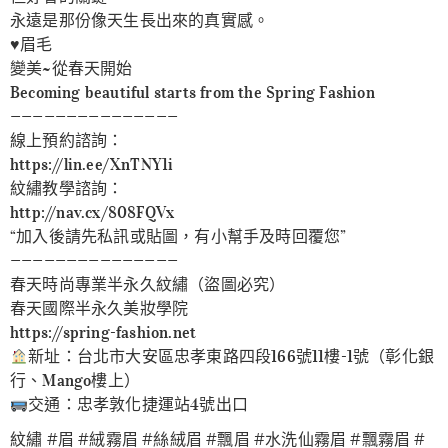
永遠是那份像天生長出來的真實感。
♥️眉毛
變美~從春天開始
Becoming beautiful starts from the Spring Fashion
———————————————
線上預約諮詢：
https://lin.ee/XnTNY1i
紋繡教學諮詢：
http://nav.cx/808FQVx
“加入後請先私訊或貼圖，有小幫手及時回覆您”
———————————————
春天時尚專業半永久紋繡（盜圖必究）
春天國際半永久美妝學院
https://spring-fashion.net
新址：台北市大安區忠孝東路四段166號11樓-1號（彰化銀
行、Mango樓上）
交通：忠孝敦化捷運站4號出口
紋繡 #眉 #絨霧眉 #絲絨眉 #飄眉 #水洗仙霧眉 #飄霧眉 #