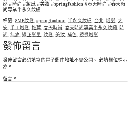
然 #時尚 #妝感 #美妝 #springfashion #春天時尚 #春天時
尚專業半永久紋繡
標籤:
SMP紋髮
,
springfashion
,
半永久紋繡
,
台北
,
增髮
,
大
安
,
手工增髮
,
推薦
,
春天時尚
,
春天時尚專業半永久紋繡
,
時
尚
,
無痛
,
矯正髮量
,
紋髮
,
美妝
,
補色
,
視覺增髮
發佈留言
發佈留言必須填寫的電子郵件地址不會公開。
必填欄位標示
為
*
留言
*