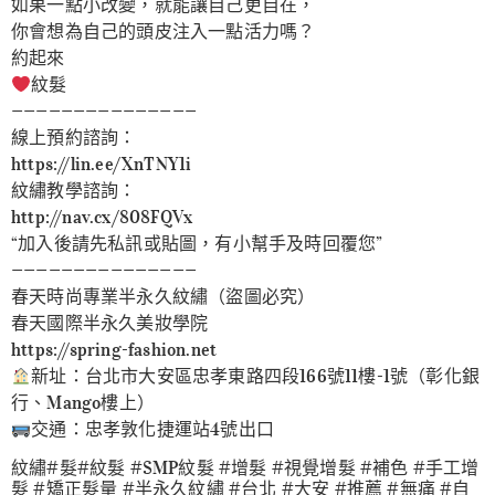
如果一點小改變，就能讓自己更自在，
你會想為自己的頭皮注入一點活力嗎？
約起來
紋髮
———————————————
線上預約諮詢：
https://lin.ee/XnTNY1i
紋繡教學諮詢：
http://nav.cx/808FQVx
“加入後請先私訊或貼圖，有小幫手及時回覆您”
———————————————
春天時尚專業半永久紋繡（盜圖必究）
春天國際半永久美妝學院
https://spring-fashion.net
新址：台北市大安區忠孝東路四段166號11樓-1號（彰化銀
行、Mango樓上）
交通：忠孝敦化捷運站4號出口
紋繡#髮#紋髮 #SMP紋髮 #增髮 #視覺增髮 #補色 #手工增
髮 #矯正髮量 #半永久紋繡 #台北 #大安 #推薦 #無痛 #自