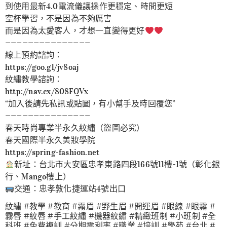
到使用最新4.0電流儀讓操作更穩定、時間更短
空杯學習，不是因為不夠厲害
而是因為太愛客人，才想一直變得更好
———————————————
線上預約諮詢：
https://goo.gl/jv8oaj
紋繡教學諮詢：
http://nav.cx/808FQVx
“加入後請先私訊或貼圖，有小幫手及時回覆您”
———————————————
春天時尚專業半永久紋繡（盜圖必究）
春天國際半永久美妝學院
https://spring-fashion.net
新址：台北市大安區忠孝東路四段166號11樓-1號（彰化銀
行、Mango樓上）
交通：忠孝敦化捷運站4號出口
紋繡 #教學 #教育 #霧眉 #野生眉 #開運眉 #眼線 #眼霧 #
霧唇 #紋唇 #手工紋繡 #機器紋繡 #精緻班制 #小班制 #全
科班 #免費複訓 #分期零利率 #職業 #培訓 #學苑 #台北 #