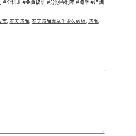
制 #全科班 #免費複訓 #分期零利率 #職業 #培訓
教育
,
春天時尚
,
春天時尚專業半永久紋繡
,
時尚
,