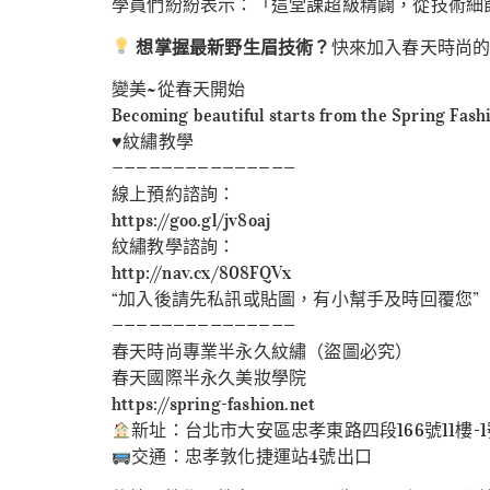
學員們紛紛表示：「這堂課超級精闢，從技術細
想掌握最新野生眉技術？
快來加入春天時尚
變美~從春天開始
Becoming beautiful starts from the Spring Fash
♥️紋繡教學
———————————————
線上預約諮詢：
https://goo.gl/jv8oaj
紋繡教學諮詢：
http://nav.cx/808FQVx
“加入後請先私訊或貼圖，有小幫手及時回覆您”
———————————————
春天時尚專業半永久紋繡（盜圖必究）
春天國際半永久美妝學院
https://spring-fashion.net
新址：台北市大安區忠孝東路四段166號11樓-
交通：忠孝敦化捷運站4號出口