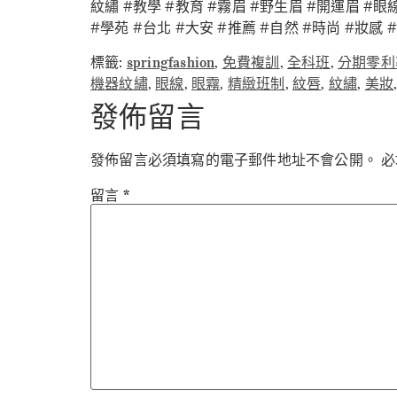
紋繡 #教學 #教育 #霧眉 #野生眉 #開運眉 #眼
#學苑 #台北 #大安 #推薦 #自然 #時尚 #妝感 #
標籤:
springfashion
,
免費複訓
,
全科班
,
分期零利
機器紋繡
,
眼線
,
眼霧
,
精緻班制
,
紋唇
,
紋繡
,
美妝
發佈留言
發佈留言必須填寫的電子郵件地址不會公開。
必
留言
*