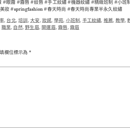
線 #眼霧 #霧唇 #紋唇 #手工紋繡 #機器紋繡 #精緻班制 #小班
美妝 #springfashion #春天時尚 #春天時尚專業半永久紋繡
率
,
台北
,
培訓
,
大安
,
妝感
,
學苑
,
小班制
,
手工紋繡
,
推薦
,
教學
,
,
職業
,
自然
,
野生眉
,
開運眉
,
霧唇
,
霧眉
填欄位標示為
*